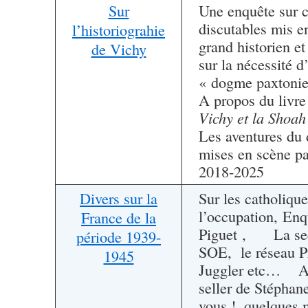
Sur
Une enquête sur c
discutables mis en
l’historiograhie
grand historien et
de Vichy
sur la nécessité d’
« dogme paxtonie
A propos du livre
Vichy et la Shoah
Les aventures du
mises en scène pa
2018-2025
Divers sur la
Sur les catholiqu
l’occupation, En
France de la
Piguet , La sect
période 1939-
SOE, le réseau P
1945
Juggler etc… A 
seller de Stéphan
vous !, quelques 