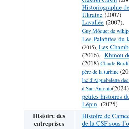
Historiographie de
Ukraine
(2007)
Lavallée
(2007)
Guy Môquet de wikip
Les Palafittes du 
Les Chambo
(2015),
(2016),
Khmou d
(2018)
Claude Burdin
(20
père de la turbine
lac d’Aiguebelette de
(2024
à San Antonio
petites histoires d
Lépin
(2025)
Histoire des
Histoire de Came
entreprises
de la CSF sous l’