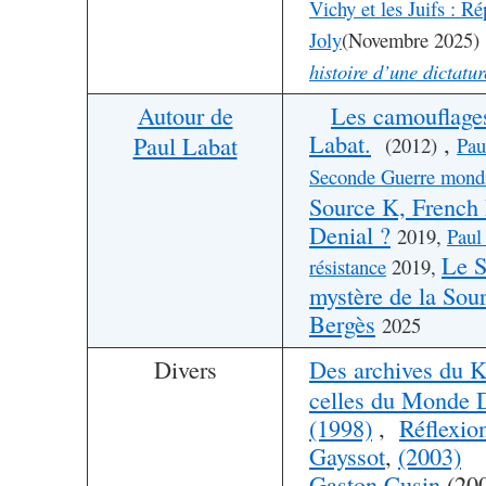
Vichy et les Juifs : R
Joly
(Novembre 2025)
histoire d’une dictatur
Autour de
Les camouflag
Labat.
,
Paul Labat
(2012)
Pau
Seconde Guerre mond
Source K, French 
Denial ?
2019,
Paul 
Le S
résistance
2019,
mystère de la Sou
Bergès
2025
Divers
Des archives du 
celles du Monde 
(1998)
,
Réflexion
Gayssot
,
(2003)
Gaston Cusin
(200