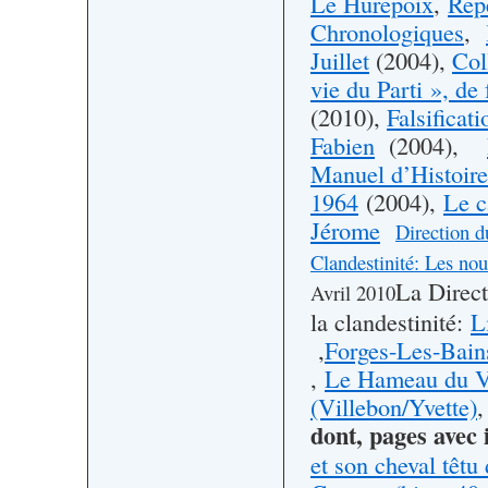
Le Hurepoix
,
Rep
Chronologiques
,
Juillet
(2004),
Col
vie du Parti », de
(2010),
Falsificati
Fabien
(2004),
Manuel d’Histoir
1964
(2004),
Le c
Jérome
Direction d
Clandestinité: Les no
La Direc
Avril 2010
la clandestinité:
L
,
Forges-Les-Bain
,
Le Hameau du Vi
(Villebon/Yvette)
dont, pages avec i
et son cheval têtu