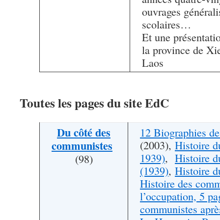
ouvrages générali
scolaires…
Et une présentati
la province de X
Laos
Toutes les pages
du site EdC
Du côté des
12 Biographies d
communistes
(2003),
Histoire 
1939)
,
Histoire 
(98)
(1939)
,
Histoire 
Histoire des comm
l’occupation, 5 pa
communistes aprè