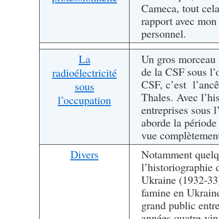
Cameca, tout cela
rapport avec mon
personnel.
La
Un gros morceau tr
de la CSF sous l’
radioélectricité
CSF, c’est l’ancê
sous
Thales. Avec l’his
l’occupation
entreprises sous l
aborde la période
vue complètement 
Divers
Notamment quelqu
l’historiographie 
Ukraine (1932-33
famine en Ukraine
grand public entre
années quatre-vin