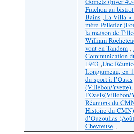
Gometz (hiver 40-
Frachon au bistrot
Bains
,
La Villa « 
mère Pelletier (Fo
la maison de Till
William Rochetea
vont en Tandem
,
Communication du
1943
,
Une Réunion
Longjumeau, en 
du sport à l’Oasis
(Villebon/Yvette)
l’Oasis(Villebon/Y
Réunions du CMN 
Histoire du CMN)
d’Ouzoulias (Août
Chevreuse
,