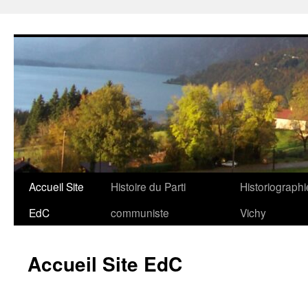
Aller
au
contenu
Accueil Site
Histoire du Parti
Historiographi
EdC
communiste
Vichy
Accueil Site EdC