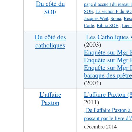
Du côté du
page d’accueil du réseau 
SOE
SOE
,
La section F du S
Jacques Weil
,
Sonia
,
Rése
Carte
,
Biblio SOE
,
Lien
Du côté des
Les Catholiques 
(2003)
catholiques
Enquête sur Mgr P
Enquête sur Mgr P
Enquête sur Mgr P
baraque des prêtr
(2004)
L’affaire
L’affaire Paxton (
2011)
Paxton
De l’affaire Paxton à
passant par le livre d
décembre 2014